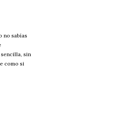
o no sabías
e
encilla, sin
te como si