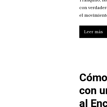
con verdader
el movimiento
Leer más
Cómo 
con u
al En