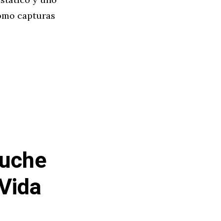
cómo capturas
luche
 Vida