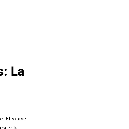
s: La
e. El suave
ra, y la