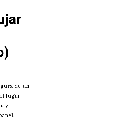
ujar
o)
figura de un
el lugar
as y
papel.