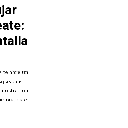
jar
ate:
talla
e te abre un
 capas que
 ilustrar un
adora, este