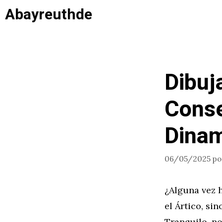
Saltar
Abayreuthde
al
contenido
Dibuj
Conse
Dinam
06/05/2025
p
¿Alguna vez 
el Ártico, si
Tranquilo, no