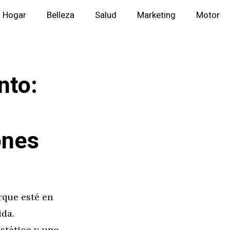
Hogar
Belleza
Salud
Marketing
Motor
nto:
ones
rque esté en
ida.
estático y uno