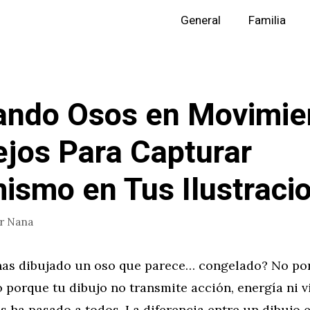
General
Familia
ando Osos en Movimie
jos Para Capturar
ismo en Tus Ilustraci
or
Nana
has dibujado un oso que parece… congelado? No po
no porque tu dibujo no transmite acción, energía ni v
s ha pasado a todos. La diferencia entre un dibujo 