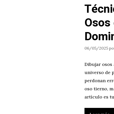
Técni
Osos 
Domin
06/05/2025
p
Dibujar osos 
universo de p
perdonan erro
oso tierno, m
artículo es t