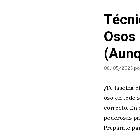
Técni
Osos 
(Aunq
06/05/2025
p
¿Te fascina e
oso en todo s
correcto. En 
poderosas par
Prepárate par