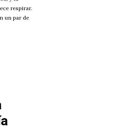
ece respirar.
on un par de
a
ía