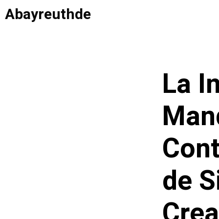
Saltar
Abayreuthde
al
contenido
La I
Mand
Cont
de S
Crea