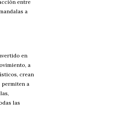
acción entre
 mandalas a
nvertido en
ovimiento, a
sticos, crean
 permiten a
las,
odas las