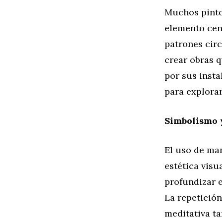
Muchos pint
elemento cent
patrones circ
crear obras 
por sus insta
para explorar
Simbolismo y
El uso de man
estética visu
profundizar e
La repetición
meditativa t