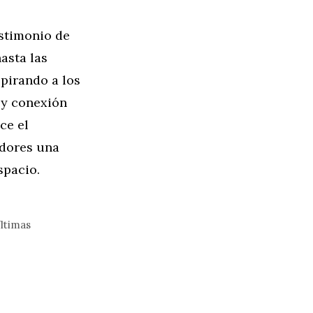
estimonio de
asta las
spirando a los
o y conexión
ce el
adores una
spacio.
ltimas