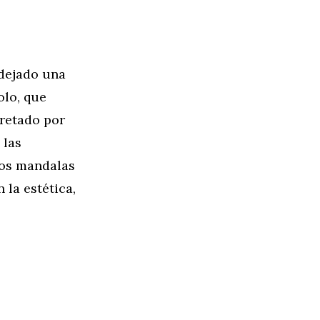
 dejado una
olo, que
pretado por
 las
los mandalas
 la estética,