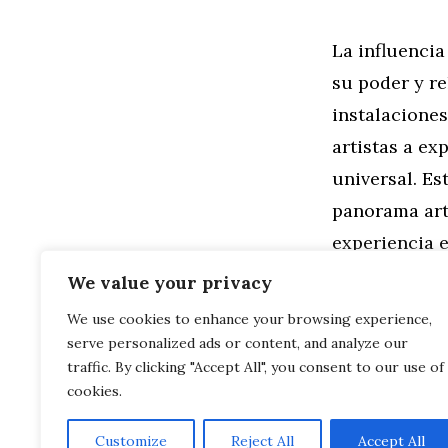
La influenci
su poder y re
instalaciones
artistas a ex
universal. Es
panorama artí
experiencia e
We value your privacy
Categorías
Familia
,
Gen
We use cookies to enhance your browsing experience,
Seguridad de
serve personalized ads or content, and analyze our
Tecnologías
Mandalas en 
traffic. By clicking "Accept All", you consent to our use of
cookies.
Customize
Reject All
Accept All