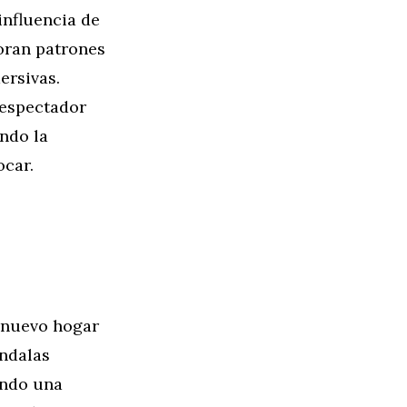
influencia de
oran patrones
ersivas.
l espectador
ando la
ocar.
 nuevo hogar
andalas
endo una