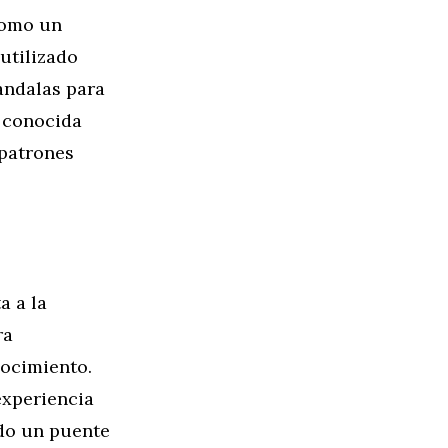
omo un
utilizado
andalas para
, conocida
 patrones
a a la
ra
nocimiento.
experiencia
ndo un puente