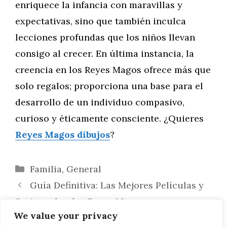
enriquece la infancia con maravillas y
expectativas, sino que también inculca
lecciones profundas que los niños llevan
consigo al crecer. En última instancia, la
creencia en los Reyes Magos ofrece más que
solo regalos; proporciona una base para el
desarrollo de un individuo compasivo,
curioso y éticamente consciente. ¿Quieres
Reyes Magos dibujos
?
Categorías
Familia
,
General
Guía Definitiva: Las Mejores Películas y
Series sobre los Reyes Magos
We value your privacy
Diversidad en la Representación de los